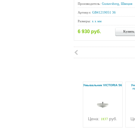
Производитель:
Gustavsberg, Швеция
Артикул:
GB41219051 36
Размеры:
x x мм
6 930 руб.
Купить
Умывальник VICTORIA 56
Ун
г
Цена:
1837
руб.
Ц