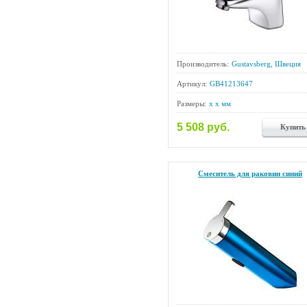
Производитель:
Gustavsberg, Швеция
Артикул:
GB41213647
Размеры:
x x мм
5 508 руб.
Купить
Смеситель для раковин синий