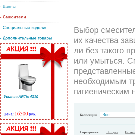
- Ванны
- Смесители
- Специальные изделия
Выбор смесител
- Дополнительные товары
их качества зав
ли без такого 
или умыться. См
представленные
необходимым тр
гигиеническим 
Унитаз ARTic 4310
16500
Цена:
руб.
Коллекции:
Сортировка:
По цене
По на