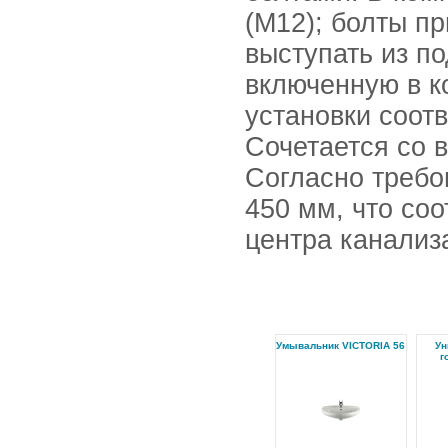
(М12); болты п
выступать из по
включенную в к
установки соот
Сочетается со 
Согласно требо
450 мм, что соо
центра канализ
Умывальник VICTORIA 56
Ун
г