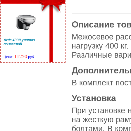
Описание то
Межосевое расс
Artic 4330 унитаз
нагрузку 400 кг
подвесной
Различные вари
11250
Цена:
руб.
Дополнитель
B комплект пост
Установка
При установке 
на жесткую рам
болтами. В ком