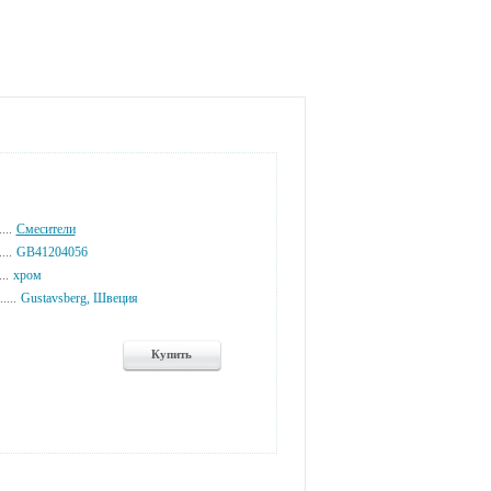
...
Смесители
...
GB41204056
...
хром
....
Gustavsberg, Швеция
Купить