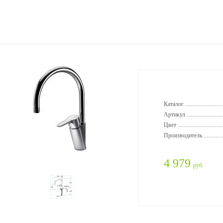
Каталог ..........................
Артикул .........................
Цвет ..............................
Производитель ..............
4 979
руб.