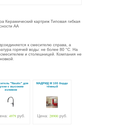
а Керамический картриж Типовая гибкая
сности AA
дсоединяется к смесителю справа, а
атура горячей воды: не более 80 °C. На
 смесителем и столешницей. Компания не
новкой.
итель "Nautic" для
МАДРИД М 100 бордо
ухни с высоким
тёмный
изливом
ена:
4979
руб.
Цена:
28900
руб.