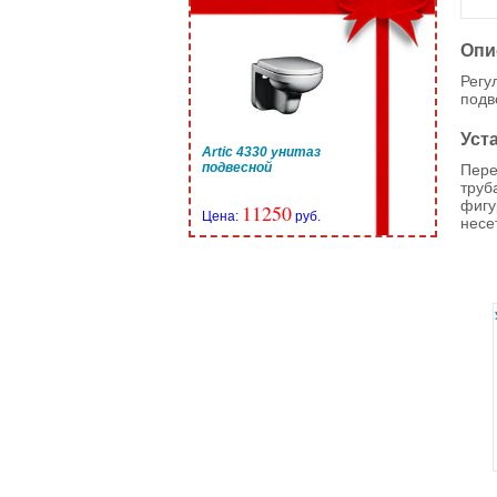
Опи
Регу
подв
Уст
Artic 4330 унитаз
подвесной
Пере
труб
фигу
11250
Цена:
руб.
несе