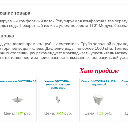
сание товара
лируемый комфортный поток Регулируемая комфортная температур
одка воды Поворотный излив с углом поворота 110° Модуль безопа
ановка
д установкой промыть трубы и смеситель. Труба холодной воды по
а горячей воды – слева. Давление воды: не более 1000 кПа. Темпер
рных столешницах рекомендуется закладывать уплотнитель между
т ответственности за неисправности, вызванные неправильной уста
Хит продаж
Умывальник VICTORIA 56
Унитаз VICTORIA с
Унитаз VICTORIA LAURA
Cмес
горизонтальным
подвесной
к
выпуском
Цена:
1837
руб.
Цена:
3655
руб.
Цена:
4158
руб.
Ц