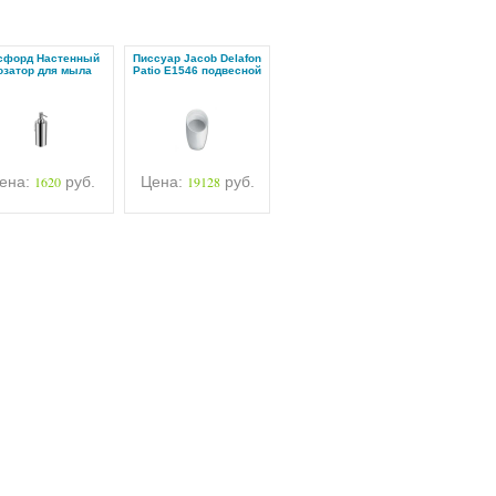
сфорд Настенный
Писсуар Jacob Delafon
озатор для мыла
Patio E1546 подвесной
ена:
1620
руб.
Цена:
19128
руб.