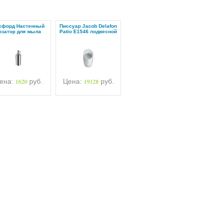
сфорд Настенный
Писсуар Jacob Delafon
озатор для мыла
Patio E1546 подвесной
ена:
1620
руб.
Цена:
19128
руб.