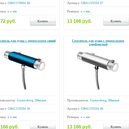
икул:
GB41219004 46
Артикул:
GB41219204 47
меры:
x x мм
Размеры:
x x мм
372 руб.
13 166 руб.
Купить
Купить
ситель для душа с термостатом синий
Смеситель для душа с термостатом
серебристый
изводитель:
Gustavsberg, Швеция
Производитель:
Gustavsberg, Швеция
икул:
GB41219204 36
Артикул:
GB41219204 46
меры:
x x мм
Размеры:
x x мм
 166 руб.
13 166 руб.
Купить
Купить