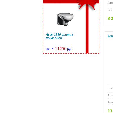
Арт
Раз
8 
Artic 4330 унитаз
Сме
подвесной
11250
Цена:
руб.
Про
Арт
Раз
13