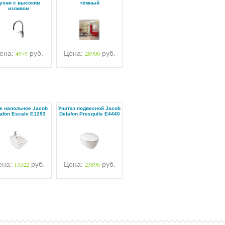
ухни с высоким
тёмный
изливом
ена:
4979
руб.
Цена:
28900
руб.
е напольное Jacob
Унитаз подвесной Jacob
afon Escale E1293
Delafon Presquile E4440
ена:
13522
руб.
Цена:
23896
руб.