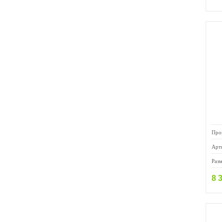
Про
Арт
Раз
8 