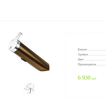
Каталог ..........................
Артикул .........................
Цвет ..............................
Производитель ..............
6 930
руб.