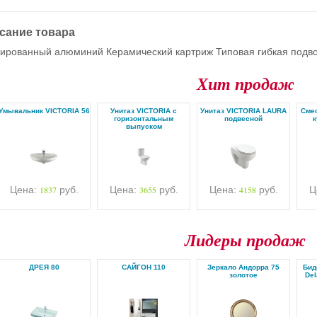
сание товара
ированный алюминий Керамический картриж Типовая гибкая подво
Хит продаж
Умывальник VICTORIA 56
Унитаз VICTORIA с
Унитаз VICTORIA LAURA
Cмес
горизонтальным
подвесной
к
выпуском
Цена:
1837
руб.
Цена:
3655
руб.
Цена:
4158
руб.
Ц
Лидеры продаж
ДРЕЯ 80
САЙГОН 110
Зеркало Андорра 75
Бид
золотое
Del