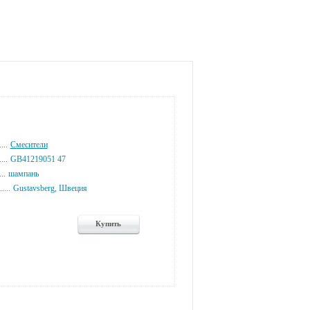
...
Смесители
...
GB41219051 47
...
шампань
....
Gustavsberg, Швеция
Купить