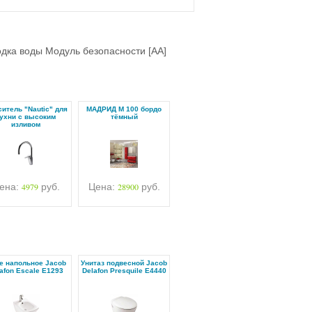
дка воды Модуль безопасности [AA]
итель "Nautic" для
МАДРИД М 100 бордо
ухни с высоким
тёмный
изливом
ена:
4979
руб.
Цена:
28900
руб.
е напольное Jacob
Унитаз подвесной Jacob
afon Escale E1293
Delafon Presquile E4440