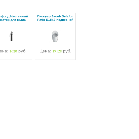
сфорд Настенный
Писсуар Jacob Delafon
озатор для мыла
Patio E1546 подвесной
ена:
1620
руб.
Цена:
19128
руб.