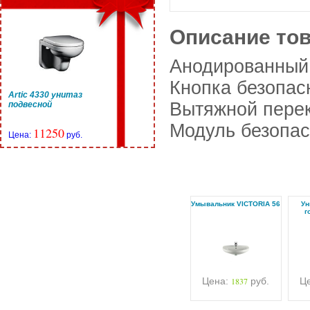
Описание то
Анодированный
Кнопка безопас
Artic 4330 унитаз
Вытяжной пере
подвесной
Модуль безопас
11250
Цена:
руб.
Умывальник VICTORIA 56
Ун
г
Цена:
1837
руб.
Ц