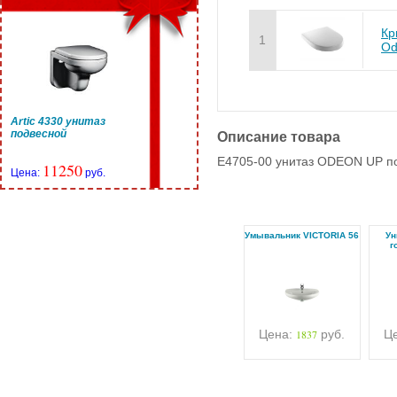
Кр
1
Od
Artic 4330 унитаз
подвесной
Описание товара
E4705-00 унитаз ODEON UP по
11250
Цена:
руб.
Умывальник VICTORIA 56
Ун
г
Цена:
1837
руб.
Ц