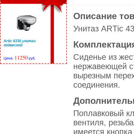
Описание то
Унитаз ARTic 4
Artic 4330 унитаз
Комплектаци
подвесной
Сиденье из жес
11250
Цена:
руб.
нержавеющей ст
вырезным перех
соединения.
Дополнитель
Поплавковый кл
вентиля, резьб
имеется кнопка