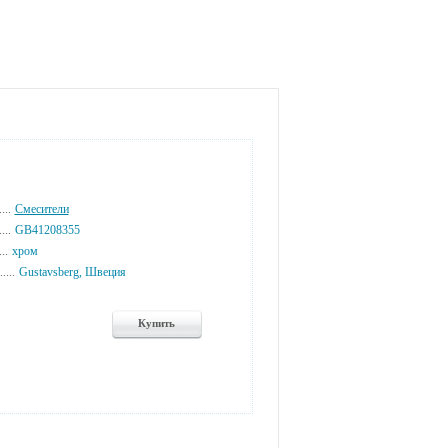
...
Смесители
...
GB41208355
...
хром
....
Gustavsberg, Швеция
Купить