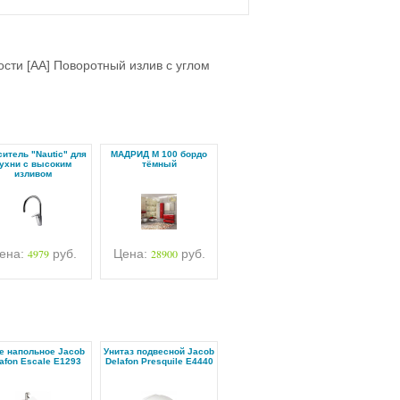
сти [AA] Поворотный излив с углом
итель "Nautic" для
МАДРИД М 100 бордо
ухни с высоким
тёмный
изливом
ена:
4979
руб.
Цена:
28900
руб.
е напольное Jacob
Унитаз подвесной Jacob
afon Escale E1293
Delafon Presquile E4440