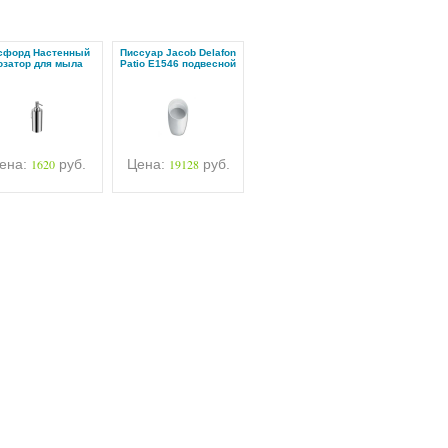
сфорд Настенный
Писсуар Jacob Delafon
озатор для мыла
Patio E1546 подвесной
ена:
1620
руб.
Цена:
19128
руб.