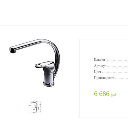
Каталог ..........................
Артикул .........................
Цвет ..............................
Производитель ..............
6 686
руб.