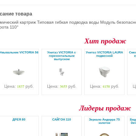
сание товара
мический картриж Типовая гибкая подводка воды Модуль безопасно
рота 110°
Хит продаж
Умывальник VICTORIA 56
Унитаз VICTORIA с
Унитаз VICTORIA LAURA
Cмес
горизонтальным
подвесной
к
выпуском
Цена:
1837
руб.
Цена:
3655
руб.
Цена:
4158
руб.
Ц
Лидеры продаж
ДРЕЯ 80
САЙГОН 110
Зеркало Андорра 75
Бид
золотое
Del