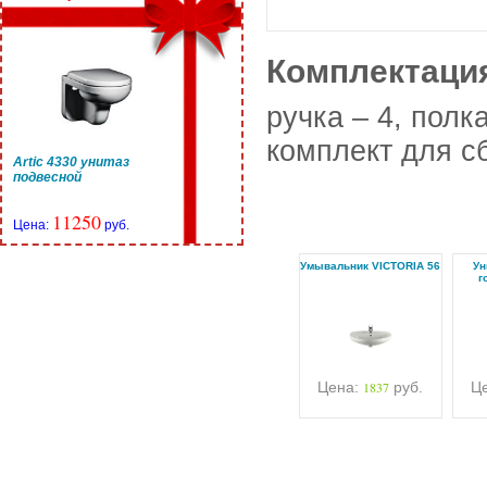
Комплектаци
ручка – 4, полка
комплект для с
Artic 4330 унитаз
подвесной
11250
Цена:
руб.
Умывальник VICTORIA 56
Ун
г
Цена:
1837
руб.
Ц