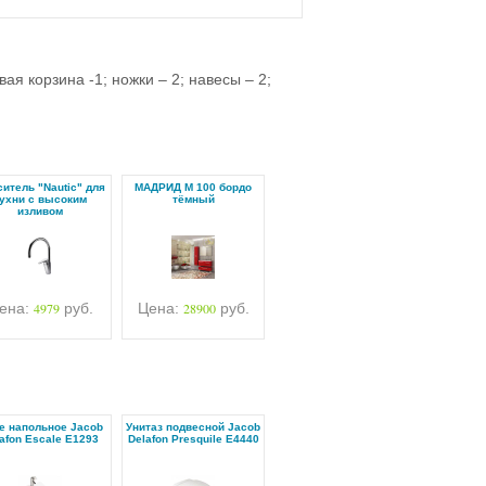
вая корзина -1; ножки – 2; навесы – 2;
итель "Nautic" для
МАДРИД М 100 бордо
ухни с высоким
тёмный
изливом
ена:
4979
руб.
Цена:
28900
руб.
е напольное Jacob
Унитаз подвесной Jacob
afon Escale E1293
Delafon Presquile E4440