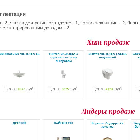
плектация
и - 3, ящик в декоративной отделке - 1; полки стеклянные – 2; белье
и с интегрированным доводом – 3
Хит продаж
Умывальник VICTORIA 56
Унитаз VICTORIA с
Унитаз VICTORIA LAURA
Cмес
горизонтальным
подвесной
к
выпуском
Цена:
1837
руб.
Цена:
3655
руб.
Цена:
4158
руб.
Ц
Лидеры продаж
ДРЕЯ 80
САЙГОН 110
Зеркало Андорра 75
Бид
золотое
Del