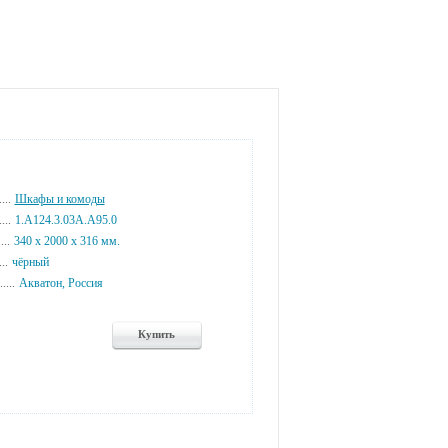
...
Шкафы и комоды
...
1.A124.3.03A.A95.0
...
340 x 2000 x 316 мм.
...
чёрный
....
Акватон, Россия
Купить