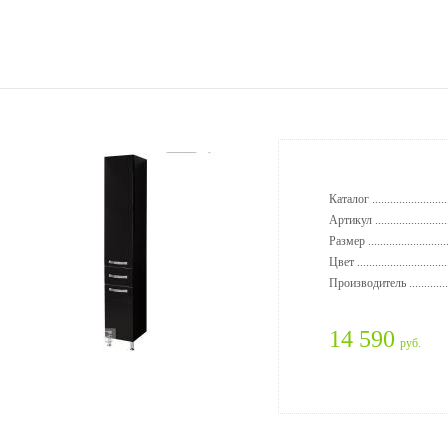
Каталог ..........................
Артикул .........................
Размер ...........................
Цвет ..............................
Производитель ..............
14 590
руб.