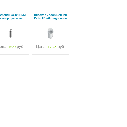
сфорд Настенный
Писсуар Jacob Delafon
озатор для мыла
Patio E1546 подвесной
ена:
1620
руб.
Цена:
19128
руб.