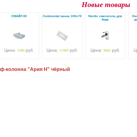
Новые товары
СМАЙЛ 80
Continental ванна 100х70
Nordic смеситель для
Ок
биде
д
Цена:
3390
руб.
Цена:
13305
руб.
Цена:
5683
руб.
Ц
ф-колонна "Ария Н" чёрный