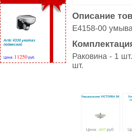
Описание то
E4158-00 умывал
Artic 4330 унитаз
Комплектаци
подвесной
Раковина - 1 шт
11250
Цена:
руб.
шт.
Умывальник VICTORIA 56
Ун
г
Цена:
1837
руб.
Ц