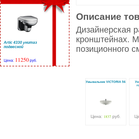
Описание то
Дизайнерская р
кронштейнах. М
Artic 4330 унитаз
позиционного с
подвесной
11250
Цена:
руб.
Умывальник VICTORIA 56
Ун
г
Цена:
1837
руб.
Ц