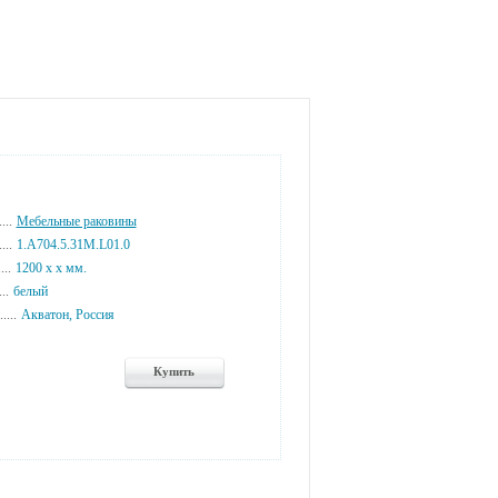
...
Мебельные раковины
...
1.A704.5.31M.L01.0
...
1200 x x мм.
...
белый
....
Акватон, Россия
Купить