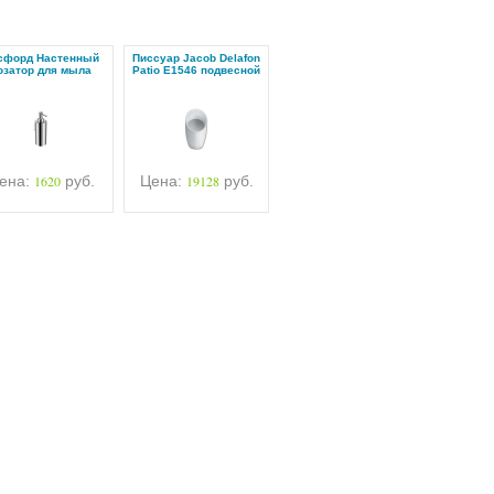
сфорд Настенный
Писсуар Jacob Delafon
озатор для мыла
Patio E1546 подвесной
ена:
1620
руб.
Цена:
19128
руб.