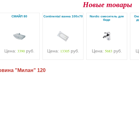
Новые товары
СМАЙЛ 80
Continental ванна 100х70
Nordic смеситель для
Ок
биде
д
Цена:
3390
руб.
Цена:
13305
руб.
Цена:
5683
руб.
Ц
овина "Милан" 120