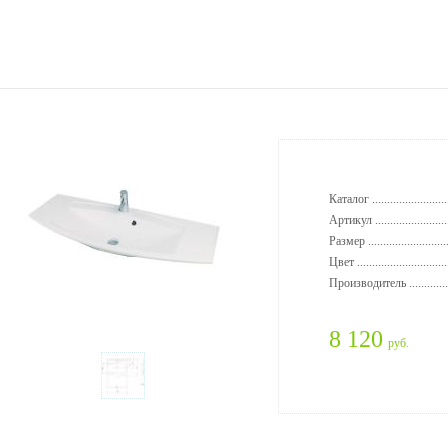
Каталог ..........................
Артикул .........................
Размер ...........................
Цвет ..............................
Производитель ..............
8 120
руб.