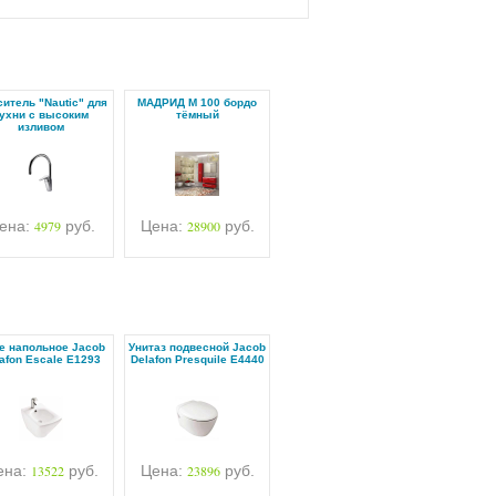
итель "Nautic" для
МАДРИД М 100 бордо
ухни с высоким
тёмный
изливом
ена:
4979
руб.
Цена:
28900
руб.
е напольное Jacob
Унитаз подвесной Jacob
afon Escale E1293
Delafon Presquile E4440
ена:
13522
руб.
Цена:
23896
руб.