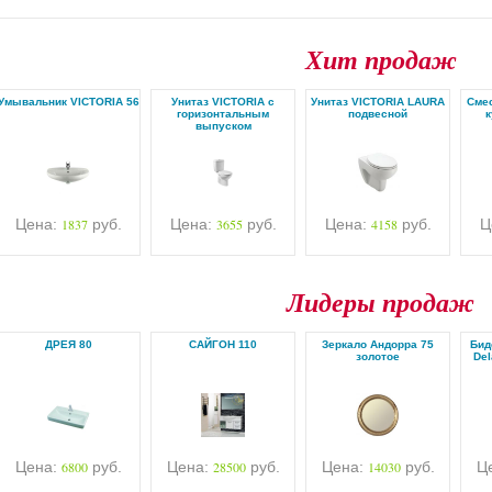
Хит продаж
Умывальник VICTORIA 56
Унитаз VICTORIA с
Унитаз VICTORIA LAURA
Cмес
горизонтальным
подвесной
к
выпуском
Цена:
1837
руб.
Цена:
3655
руб.
Цена:
4158
руб.
Ц
Лидеры продаж
ДРЕЯ 80
САЙГОН 110
Зеркало Андорра 75
Бид
золотое
Del
Цена:
6800
руб.
Цена:
28500
руб.
Цена:
14030
руб.
Ц