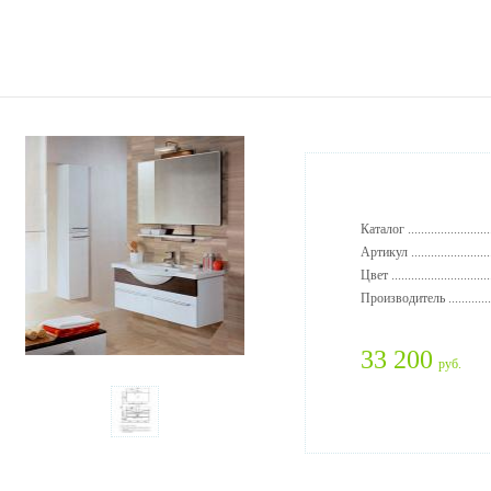
Каталог ..........................
Артикул .........................
Цвет ..............................
Производитель ..............
33 200
руб.