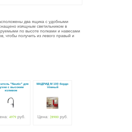
расположены два ящика с удобными
снащено изящным светильником в
ируемыми по высоте полками и навесами
в, чтобы получить из левого правый и
итель "Nautic" для
МАДРИД М 100 бордо
ухни с высоким
тёмный
изливом
ена:
4979
руб.
Цена:
28900
руб.