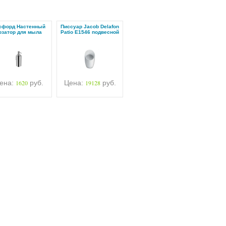
сфорд Настенный
Писсуар Jacob Delafon
озатор для мыла
Patio E1546 подвесной
ена:
1620
руб.
Цена:
19128
руб.