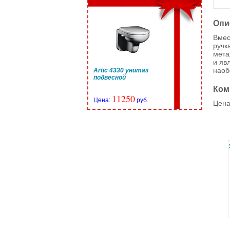
Опи
Вмес
ручк
мета
и яв
наоб
Artic 4330 унитаз
подвесной
Ком
11250
Цена:
руб.
Цена