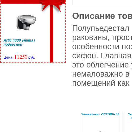
Описание то
Полупьедестал 
раковины, прос
Artic 4330 унитаз
особенности по
подвесной
сифон. Главная
11250
Цена:
руб.
это облегчение 
немаловажно в 
помещений как 
Умывальник VICTORIA 56
Ун
г