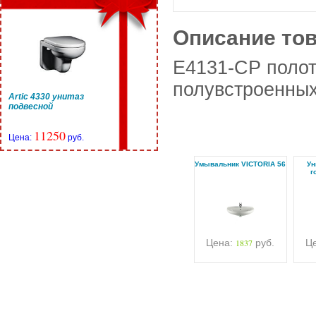
Описание то
E4131-CP поло
полувстроенных 
Artic 4330 унитаз
подвесной
11250
Цена:
руб.
Умывальник VICTORIA 56
Ун
г
Цена:
1837
руб.
Ц