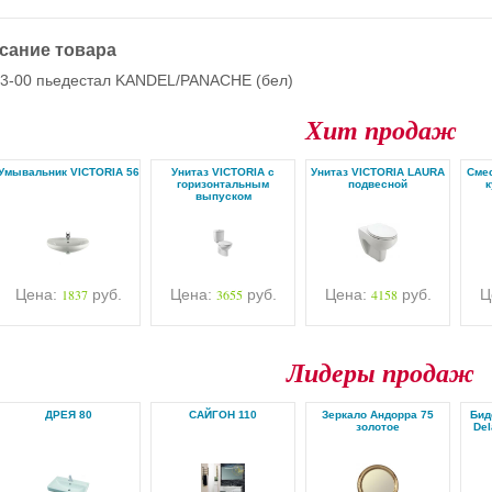
сание товара
3-00 пьедестал KANDEL/PANACHE (бел)
Хит продаж
Умывальник VICTORIA 56
Унитаз VICTORIA с
Унитаз VICTORIA LAURA
Cмес
горизонтальным
подвесной
к
выпуском
Цена:
1837
руб.
Цена:
3655
руб.
Цена:
4158
руб.
Ц
Лидеры продаж
ДРЕЯ 80
САЙГОН 110
Зеркало Андорра 75
Бид
золотое
Del