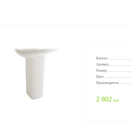
Каталог ..........................
Артикул .........................
Размер ...........................
Цвет ..............................
Производитель ..............
2 802
руб.