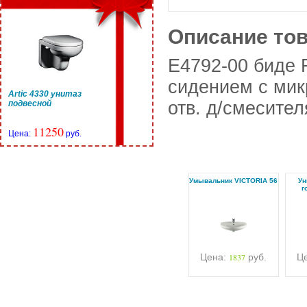
Описание то
E4792-00 биде 
сидением с мик
Artic 4330 унитаз
отв. д/смесител
подвесной
11250
Цена:
руб.
Умывальник VICTORIA 56
Ун
г
Цена:
1837
руб.
Ц