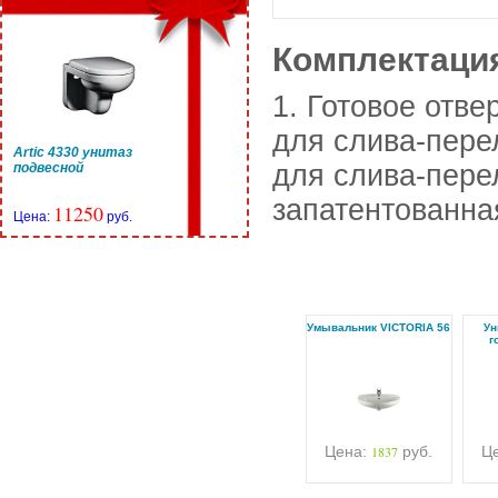
Комплектаци
1. Готовое отве
для слива-пере
Artic 4330 унитаз
для слива-перел
подвесной
запатентованна
11250
Цена:
руб.
Умывальник VICTORIA 56
Ун
г
Цена:
1837
руб.
Ц