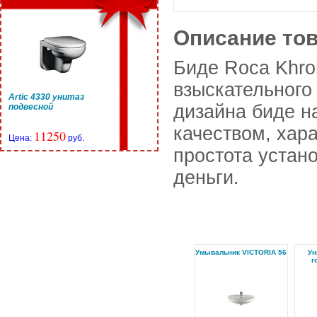
Описание то
Биде Roca Khro
взыскательного
Artic 4330 унитаз
дизайна биде н
подвесной
качеством, хар
11250
Цена:
руб.
простота устан
деньги.
Умывальник VICTORIA 56
Ун
г