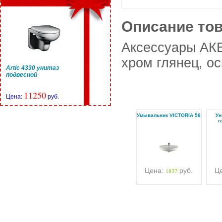
Описание то
Аксессуары АК
хром глянец, о
Artic 4330 унитаз
подвесной
11250
Цена:
руб.
Умывальник VICTORIA 56
Ун
г
Цена:
1837
руб.
Ц