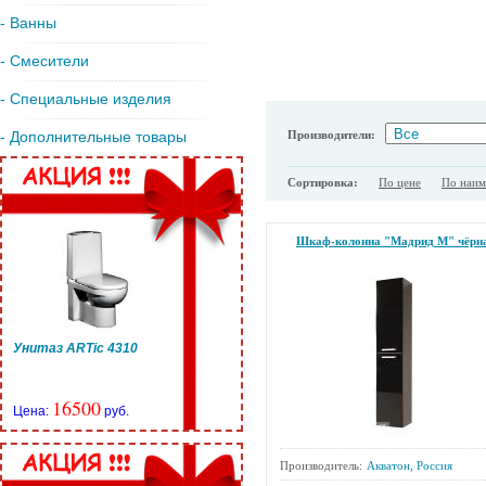
- Ванны
- Смесители
- Специальные изделия
Производители:
- Дополнительные товары
Сортировка:
По цене
По наи
Шкаф-колонна "Мадрид М" чёрн
Унитаз ARTic 4310
16500
Цена:
руб.
Производитель:
Акватон, Россия